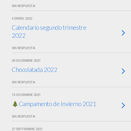
SIN RESPUESTA
4 ENERO 2022
Calendario segundo trimestre
2022
SIN RESPUESTA
30 DICIEMBRE 2021
Chocolatada 2022
SIN RESPUESTA
15 DICIEMBRE 2021
Campamento de Invierno 2021
SIN RESPUESTA
27 SEPTIEMBRE 2021