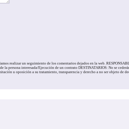
e podamos realizar un seguimiento de los comentarios dejados en la web. RESPONS
 la persona interesada/Ejecución de un contrato DESTINATARIOS: No se cederán da
 limitación u oposición a su tratamiento, transparencia y derecho a no ser objet