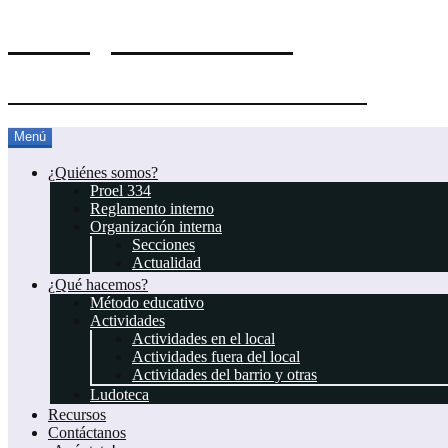
El Blog del Proel 334
Asociación Juvenil Scout Proel 334
Saltar
Menú
al
contenido
¿Quiénes somos?
Proel 334
Reglamento interno
Organización interna
Secciones
Actualidad
¿Qué hacemos?
Método educativo
Actividades
Actividades en el local
Actividades fuera del local
Actividades del barrio y otras
Ludoteca
Recursos
Contáctanos