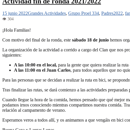
Actividad fin de ronda 2021/2022
15 junio 2022
Grandes Actividades
,
Grupo Proel 334
,
Padres
2022
,
fa
¡Hola Familias!
Con motivo del final de la ronda, este
sábado 18 de junio
hemos orga
La organización de la actividad a corrido a cargo del Clan que nos 
siguientes:
A las 10:00 en el local,
para la gente que quiera realizar la ruta 
A las 11:00 en el Juan Carlos
, para todos aquellos que no qui
Para las personas que se decidan a realizar la ruta en bici, se propondr
Tras finalizar las rutas, se dará comienzo a las actividades preparada
Cuando llegue la hora de la comida, hemos pensado que qué mejor man
podamos irnos conociendo mientras compartimos nuestra comida. Tra
relación al campamento de verano.
Esperamos veros a todos allí, y os animamos a que vengáis en bici con 
Buena Caza y Largas Lunas