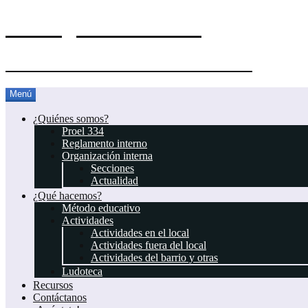
El Blog del Proel 334
Asociación Juvenil Scout Proel 334
Saltar
Menú
al
contenido
¿Quiénes somos?
Proel 334
Reglamento interno
Organización interna
Secciones
Actualidad
¿Qué hacemos?
Método educativo
Actividades
Actividades en el local
Actividades fuera del local
Actividades del barrio y otras
Ludoteca
Recursos
Contáctanos