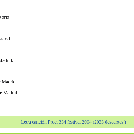
adrid.
adrid.
Madrid.
e Madrid.
e Madrid.
Letra canción Proel 334 festival 2004 (2033 descargas )