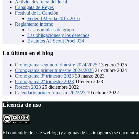
Actividades fuera del local
Cabalgata de Reyes
Festival de la Canción
Federal Mérida 2015-2016
Reglamento interno
Las asambleas de grupo
Las obligaciones y los derechos
Estatutos AJ Scout Proel 334
Lo último en el blog
Cronograma segundo trimestre 2024/2025
13 enero 2025
Cronograma primer trimestre 2024/2025
21 octubre 2024
Cronograma 3º trimestre 2023
30 marzo 2023
Cronograma 2º trimestre 2023
11 enero 2023
Roscón 2023
25 diciembre 2022
Calendario primer trimestre 2022/23
19 octubre 2022
Licencia de uso
El contenido de este weblog (y algunas de las imágenes) se encuentra