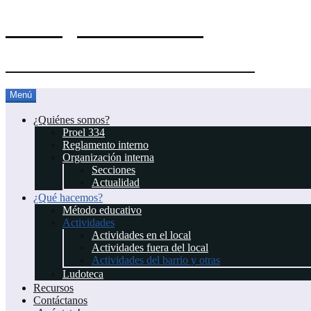
El Blog del Proel 334
Asociación Juvenil Scout Proel 334
Saltar
Menú
al
contenido
¿Quiénes somos?
Proel 334
Reglamento interno
Organización interna
Secciones
Actualidad
¿Qué hacemos?
Método educativo
Actividades
Actividades en el local
Actividades fuera del local
Actividades del barrio y otras
Ludoteca
Recursos
Contáctanos