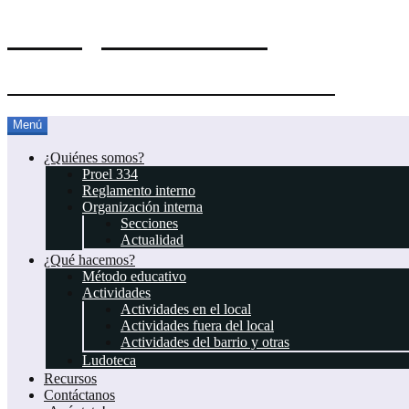
El Blog del Proel 334
Asociación Juvenil Scout Proel 334
Saltar
Menú
al
contenido
¿Quiénes somos?
Proel 334
Reglamento interno
Organización interna
Secciones
Actualidad
¿Qué hacemos?
Método educativo
Actividades
Actividades en el local
Actividades fuera del local
Actividades del barrio y otras
Ludoteca
Recursos
Contáctanos