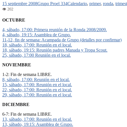
15 septiembre 2008
Grupo Proel 334
Calendario
,
primer
,
ronda
,
trimes
OCTUBRE
4, sábado, 17:00: Primera reunión de la Ronda 2008/2009.
4, sábado, 19:15: Asamblea de Grupo.
11-12, fin de semana: Acampada de Grupo (detalles por confirmar)
18, sábado, 17:00: Reunión en el local.
18, sábado, 19:15: Reunión padres Manada y Tropa Scout.
25, sábado, 17:00 Reunión en el local.
NOVIEMBRE
1-2: Fin de semana LIBRE.
8, sábado, 17:00: Reunión en el local.
15, sábado, 17:00: Reunión en el local.
22, sábado, 17:00: Reunión en el local.
29, sábado, 17:00: Reunión en el local.
DICIEMBRE
6-7: Fin de semana LIBRE.
13, sábado, 17:00: Reunión en el local.
13, sábado, 19:15: Asamblea de Grupo.