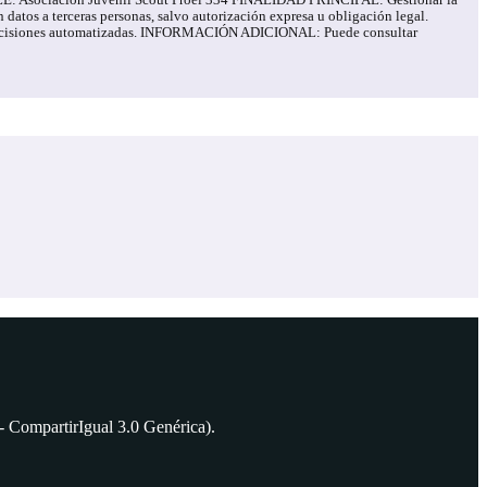
ABLE: Asociación Juvenil Scout Proel 334 FINALIDAD PRINCIPAL: Gestionar la
tos a terceras personas, salvo autorización expresa u obligación legal.
o de decisiones automatizadas. INFORMACIÓN ADICIONAL: Puede consultar
 CompartirIgual 3.0 Genérica).