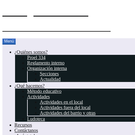
El Blog del Proel 334
Asociación Juvenil Scout Proel 334
Saltar
Menú
al
contenido
¿Quiénes somos?
Proel 334
Reglamento interno
Organización interna
Secciones
Actualidad
¿Qué hacemos?
Método educativo
Actividades
Actividades en el local
Actividades fuera del local
Actividades del barrio y otras
Ludoteca
Recursos
Contáctanos