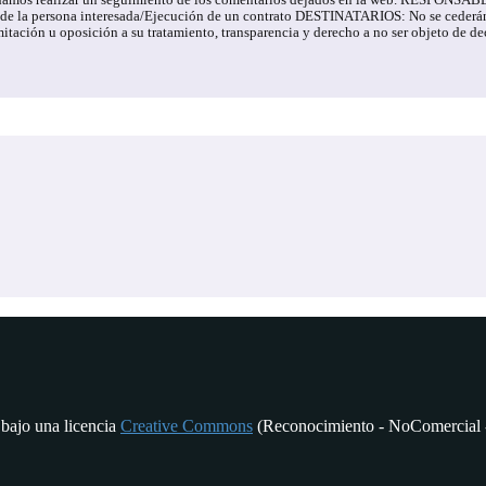
e podamos realizar un seguimiento de los comentarios dejados en la web. RESPONS
 la persona interesada/Ejecución de un contrato DESTINATARIOS: No se cederán da
 limitación u oposición a su tratamiento, transparencia y derecho a no ser objet
 bajo una licencia
Creative Commons
(Reconocimiento - NoComercial -