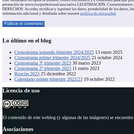
Este formulario recopila tu nombre, correo electrónico y e contenido para qu
prestación de servicios/profesional/asociativa LEGITIMACIÓN: Consentimiento de
DERECHOS: Acceder, rectificar y suprimir los datos, portabilidad de los datos,
información adicional y detallada sobre nuestra
política de privacidad
.
Lo último en el blog
Cronograma segundo trimestre 2024/2025
13 enero 2025
Cronograma primer trimestre 2024/2025
21 octubre 2024
Cronograma 3º trimestre 2023
30 marzo 2023
Cronograma 2º trimestre 2023
11 enero 2023
Roscón 2023
25 diciembre 2022
Calendario primer trimestre 2022/23
19 octubre 2022
Licencia de uso
El contenido de este weblog (y algunas de las imágenes) se encuentra
Asociaciones