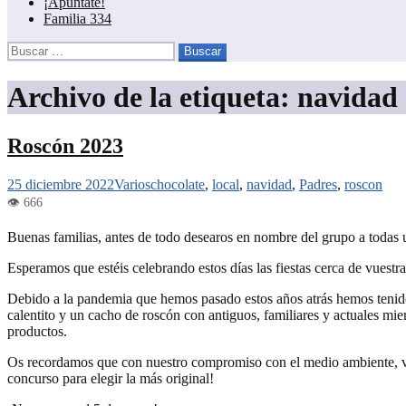
¡Apúntate!
Familia 334
Buscar:
Archivo de la etiqueta: navidad
Roscón 2023
25 diciembre 2022
Varios
chocolate
,
local
,
navidad
,
Padres
,
roscon
Buenas familias, antes de todo desearos en nombre del grupo a todas u
Esperamos que estéis celebrando estos días las fiestas cerca de vuestr
Debido a la pandemia que hemos pasado estos años atrás hemos tenido
calentito y un cacho de roscón con antiguos, familiares y actuales mi
productos.
Os recordamos que con nuestro compromiso con el medio ambiente, va
concurso para elegir la más original!