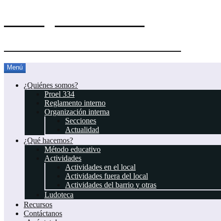
El Blog del Proel 334
Asociación Juvenil Scout Proel 334
Saltar
Menú
al
contenido
¿Quiénes somos?
Proel 334
Reglamento interno
Organización interna
Secciones
Actualidad
¿Qué hacemos?
Método educativo
Actividades
Actividades en el local
Actividades fuera del local
Actividades del barrio y otras
Ludoteca
Recursos
Contáctanos