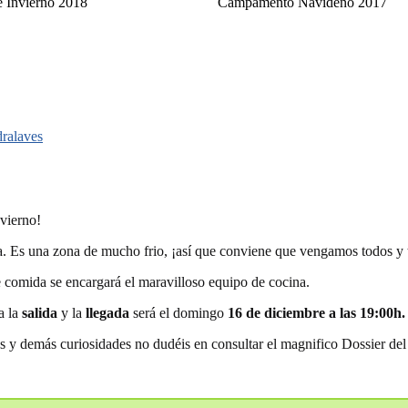
 Invierno 2018
Campamento Navideño 2017
dralaves
vierno!
. Es una zona de mucho frio, ¡así que conviene que vengamos todos y 
e comida se encargará el maravilloso equipo de cocina.
a la
salida
y la
llegada
será el domingo
16 de diciembre a las 19:00h.
s y demás curiosidades no dudéis en consultar el magnifico Dossier d