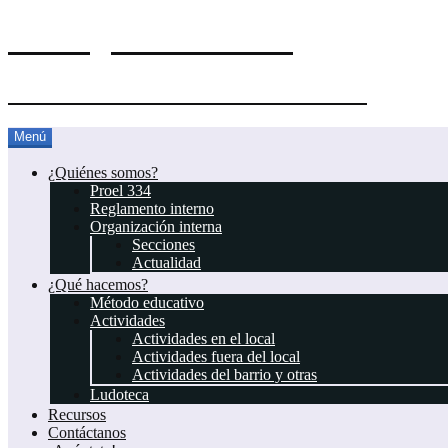
El Blog del Proel 334
Asociación Juvenil Scout Proel 334
Saltar
Menú
al
contenido
¿Quiénes somos?
Proel 334
Reglamento interno
Organización interna
Secciones
Actualidad
¿Qué hacemos?
Método educativo
Actividades
Actividades en el local
Actividades fuera del local
Actividades del barrio y otras
Ludoteca
Recursos
Contáctanos