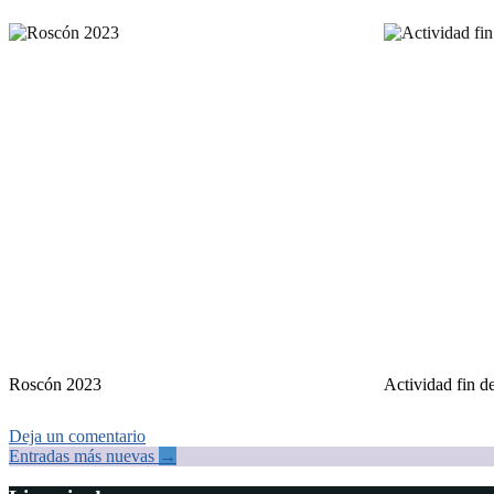
Roscón 2023
Actividad fin d
Deja un comentario
Ir
Entradas más nuevas
→
a