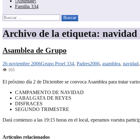
¡Apúntate!
Familia 334
Buscar:
Archivo de la etiqueta: navidad
Asamblea de Grupo
26 noviembre 2006
Grupo Proel 334
,
Padres
2006
,
asamblea
,
navidad
El próximo día 2 de Diciembre se convoca Asamblea para tratar varios
CAMPAMENTO DE NAVIDAD
CABALGATA DE REYES
DISFRACES
SEGUNDO TRIMESTRE
Dará comienzo a las 19:15 horas en el local, eperamos vuestra partici
Artículos relacionados