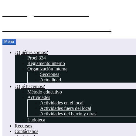
El Blog del Proel 334
Asociación Juvenil Scout Proel 334
Saltar
Menú
al
contenido
¿Quiénes somos?
Proel 334
Reglamento interno
Organización interna
Secciones
Actualidad
¿Qué hacemos?
Método educativo
Actividades
Actividades en el local
Actividades fuera del local
Actividades del barrio y otras
Ludoteca
Recursos
Contáctanos