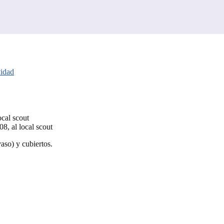
idad
ocal scout
8, al local scout
vaso) y cubiertos.