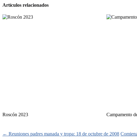
Artículos relacionados
Roscón 2023
Campamento de
Navegación
←
Reuniones padres manada y tropa: 18 de octubre de 2008
Comienz