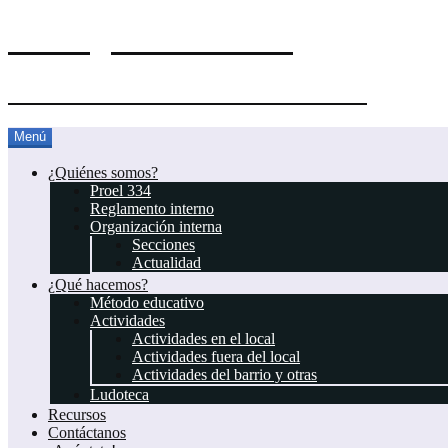
El Blog del Proel 334
Asociación Juvenil Scout Proel 334
Saltar
Menú
al
contenido
¿Quiénes somos?
Proel 334
Reglamento interno
Organización interna
Secciones
Actualidad
¿Qué hacemos?
Método educativo
Actividades
Actividades en el local
Actividades fuera del local
Actividades del barrio y otras
Ludoteca
Recursos
Contáctanos