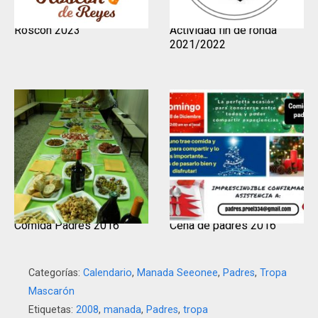
Roscón 2023
Actividad fin de ronda
2021/2022
Comida Padres 2016
Cena de padres 2016
Categorías:
Calendario
,
Manada Seeonee
,
Padres
,
Tropa
Mascarón
Etiquetas:
2008
,
manada
,
Padres
,
tropa