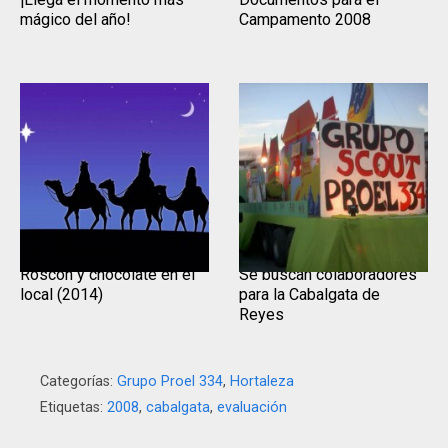
mágico del año!
Campamento 2008
Roscón y chocolate en el
Se buscan colaboradores
local (2014)
para la Cabalgata de
Reyes
Categorías:
Grupo Proel 334
,
Hortaleza
Etiquetas:
2008
,
cabalgata
,
evaluación