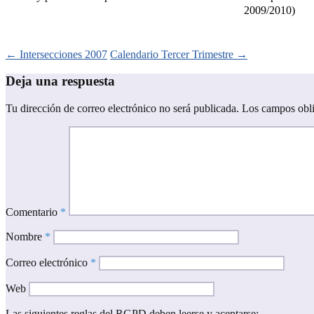
2009/2010)
Navegación
←
Intersecciones 2007
Calendario Tercer Trimestre
→
de
Deja una respuesta
entradas
Tu dirección de correo electrónico no será publicada.
Los campos obli
Comentario
*
Nombre
*
Correo electrónico
*
Web
Las siguientes reglas del RGPD deben leerse y aceptarse: