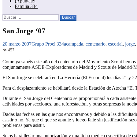
¡Apúntate!
Familia 334
Buscar:
San Jorge ‘07
20 marzo 2007
Grupo Proel 334
acampada
,
centenario
,
escorial
,
jorge
Como ya sabéis este año del centenario del Movimiento Scout hemos p
conjuntamente ASDE-Exploradores de Madrid y Scouts de Madrid-MSC
El San Jorge se celebrará en La Herrería (El Escorial) los días 21 y 2
Para el desplazamiento se habilitará desde la Estación de Atocha “El T
Durante el San Jorge del Centenario se proporcionará a cada asistente
actividades por secciones, una reforestación, y otras sorpresas la noc
Dadas las fechas en las que nos encontramos y debido a las dificultade
asistir o no. Ya que el que se apunte y luego falte sin justificación ra
problemas para asistir.
Se os hará llegar una autorización y una ficha médica específica de est