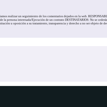
e podamos realizar un seguimiento de los comentarios dejados en la web. RESPONS
 la persona interesada/Ejecución de un contrato DESTINATARIOS: No se cederán da
 limitación u oposición a su tratamiento, transparencia y derecho a no ser objet