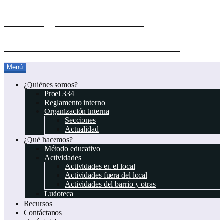
El Blog del Proel 334
Asociación Juvenil Scout Proel 334
Saltar
Menú
al
contenido
¿Quiénes somos?
Proel 334
Reglamento interno
Organización interna
Secciones
Actualidad
¿Qué hacemos?
Método educativo
Actividades
Actividades en el local
Actividades fuera del local
Actividades del barrio y otras
Ludoteca
Recursos
Contáctanos