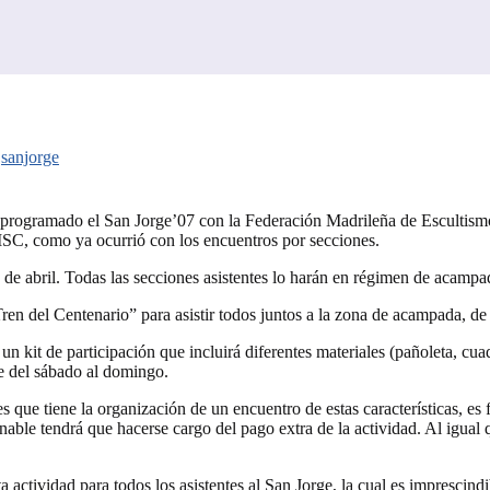
,
sanjorge
rogramado el San Jorge’07 con la Federación Madrileña de Escultismo.
, como ya ocurrió con los encuentros por secciones.
2 de abril. Todas las secciones asistentes lo harán en régimen de acamp
ren del Centenario” para asistir todos juntos a la zona de acampada, de
 un kit de participación que incluirá diferentes materiales (pañoleta, 
he del sábado al domingo.
s que tiene la organización de un encuentro de estas características, es
zonable tendrá que hacerse cargo del pago extra de la actividad. Al igual 
a actividad para todos los asistentes al San Jorge, la cual es imprescind