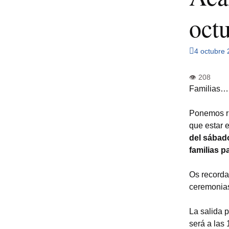
oct
4 octubre
Familias…
Ponemos ru
que estar 
del sábado
familias p
Os recorda
ceremonias
La salida p
será a las 