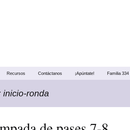
 Proel 334
oel 334
Recursos
Contáctanos
¡Apúntate!
Familia 334
: inicio-ronda
Actividades en el local
Actividades fuera del
local
mpada de pases 7-8
Actividades del barrio y