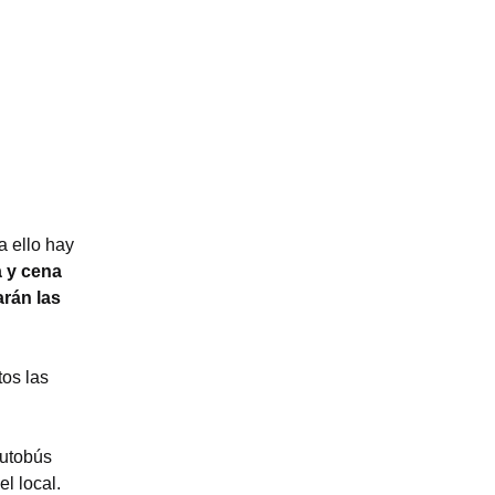
a ello hay
a y cena
arán las
tos las
autobús
l local.