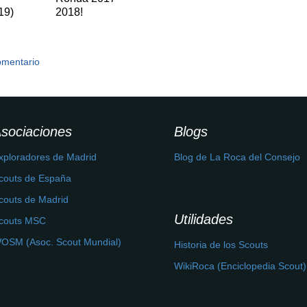
19)
2018!
omentario
sociaciones
Blogs
xploradores de Madrid
Blog de La Roca del Consejo
couts de España
couts de Madrid
Utilidades
couts MSC
OSM (Asoc. Scout Mundial)
Historia de los Scouts
WikiRoca (Enciclopedia Scout)