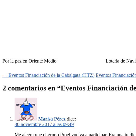
Por la paz en Oriente Medio
Lotería de Nav
Navegación
←
Eventos Financiación de la Cabalgata (HTZ)
Eventos Financiació
de
2 comentarios en “
Eventos Financiación de
entradas
Marisa Pérez
dice:
30 noviembre 2017 a las 09:49
Me alegra que el grupo Proel vuelva a participar. Era una tra