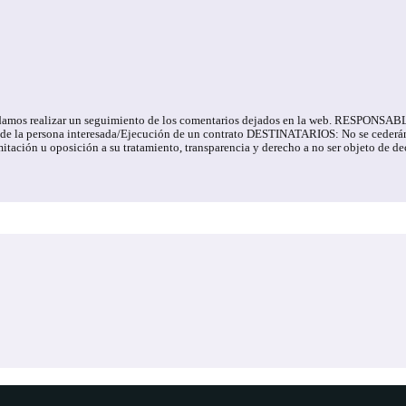
e podamos realizar un seguimiento de los comentarios dejados en la web. RESPONS
 la persona interesada/Ejecución de un contrato DESTINATARIOS: No se cederán da
 limitación u oposición a su tratamiento, transparencia y derecho a no ser objet