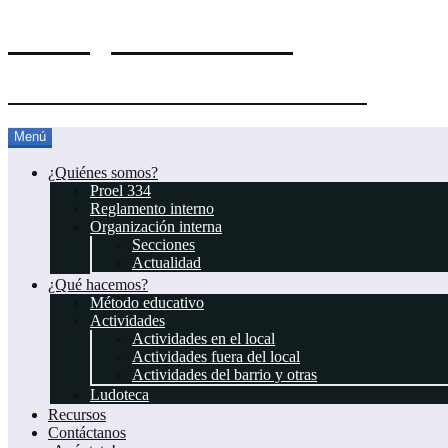
El Blog del Proel 334
Asociación Juvenil Scout Proel 334
Saltar
Menú
al
contenido
¿Quiénes somos?
Proel 334
Reglamento interno
Organización interna
Secciones
Actualidad
¿Qué hacemos?
Método educativo
Actividades
Actividades en el local
Actividades fuera del local
Actividades del barrio y otras
Ludoteca
Recursos
Contáctanos