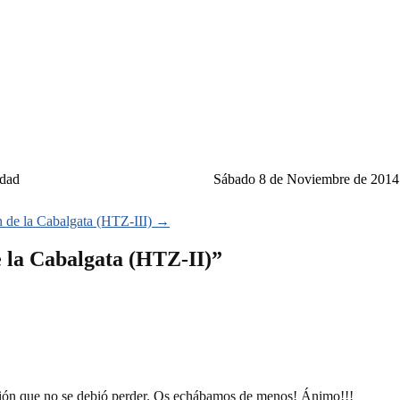
idad
Sábado 8 de Noviembre de 2014
n de la Cabalgata (HTZ-III)
→
 la Cabalgata (HTZ-II)
”
dición que no se debió perder. Os echábamos de menos! Ánimo!!!