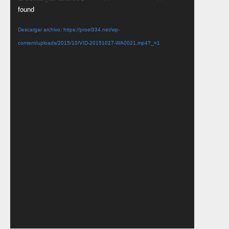
de
found
vídeo
Descargar archivo: https://proel334.net/wp-
content/uploads/2015/10/VID-20151027-WA0021.mp4?_=1