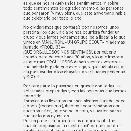
es que se nos revuelvan los sentimientos. Y sobre
todo sentimientos de agradecimiento a las personas
que pensaron (y muy bien), que este aniversario habia
que celebrarlo por todo lo alto.
No olvidaremos que contaraís con nosotros, unos
personajillos que un día se nos ocurriera fundar un
grupo y que jamas pensamos que iba a llegar a lo que
vimos en MANJIRÓN. «UN GRUPO SCOUT». Y ademas
llamado «PROEL-334»
¡QUE ORGULLOSOS NOS SENTIMOS!, por haberlo
creado, pero de esto hace 30 años, y lo que importa
es que mas ORGULLOSOS debeís sentiros vosotros
que habeís logrado que esto siga, y que luchaís día a
día para ayudar a los chavales a ser buenas personas
y SCOUT.
Por otra parte lo pasamos en grande con todas las
actividades preparadas y con las personas que hemos
conocido.
Tambien nos llevamos muchas alegrias cuando, poco
a poco, (menos mal), ibamos encontrandonos con
nuestros niños, (que ya no lo son), y nuestos padres
que tanto nos ayudaron.
Por mi parte el momento mas emocionante fue
cuando propusimos a nuestros niños, que nosotros
tambien formabamos y sin rechistar y como si no