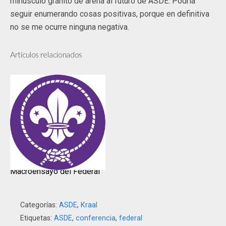
minúsculo granito de arena al futuro de ASDE. Podría
seguir enumerando cosas positivas, porque en definitiva
no se me ocurre ninguna negativa.
Artículos relacionados
Macroensayo del Federal
Categorías:
ASDE
,
Kraal
Etiquetas:
ASDE
,
conferencia
,
federal